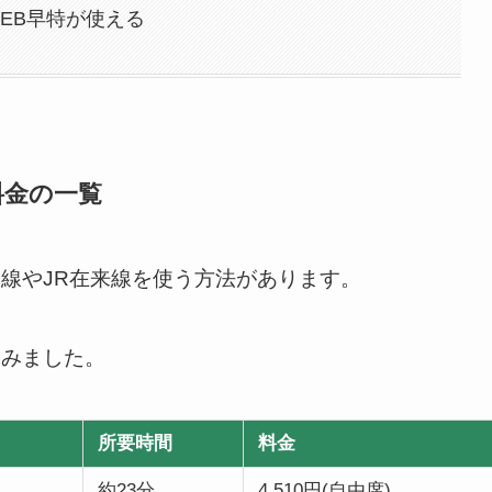
EB早特が使える
料金の一覧
線やJR在来線を使う方法があります。
てみました。
所要時間
料金
約23分
4,510円(自由席)