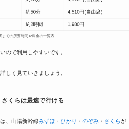
約50分
4,510円(自由席)
約2時間
1,980円
駅までの所要時間や料金の一覧表
多いので利用しやすいです。
て詳しく見ていきましょう。
・さくらは最速で行ける
合は、山陽新幹線
みずほ
・
ひかり
・
のぞみ
・
さくら
が