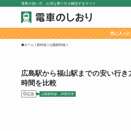
電車の使い方、お得な乗り方を解説するサイト
気に入ったらブックマーク
ホーム
新幹線
山陽新幹線
広島駅から福山駅までの安い行き
時間を比較
広告
山陽新幹線
JR西日本