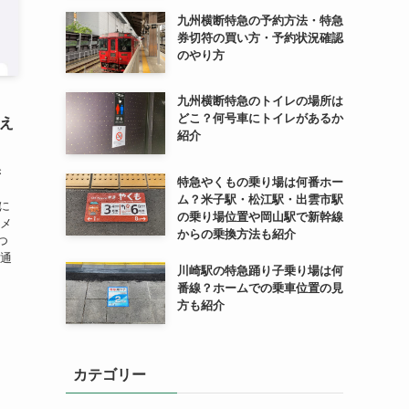
九州横断特急の予約方法・特急
券切符の買い方・予約状況確認
のやり方
九州横断特急のトイレの場所は
どこ？何号車にトイレがあるか
使え
紹介
き
特急やくもの乗り場は何番ホー
ム？米子駅・松江駅・出雲市駅
気に
の乗り場位置や岡山駅で新幹線
阪メ
からの乗換方法も紹介
つ
交通
川崎駅の特急踊り子乗り場は何
番線？ホームでの乗車位置の見
方も紹介
カテゴリー