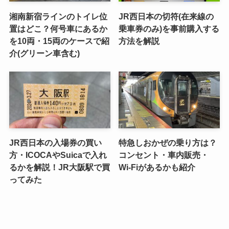
湘南新宿ラインのトイレ位
JR西日本の切符(在来線の
置はどこ？何号車にあるか
乗車券のみ)を事前購入する
を10両・15両のケースで紹
方法を解説
介(グリーン車含む)
JR西日本の入場券の買い
特急しおかぜの乗り方は？
方・ICOCAやSuicaで入れ
コンセント・車内販売・
るかを解説！JR大阪駅で買
Wi-Fiがあるかも紹介
ってみた