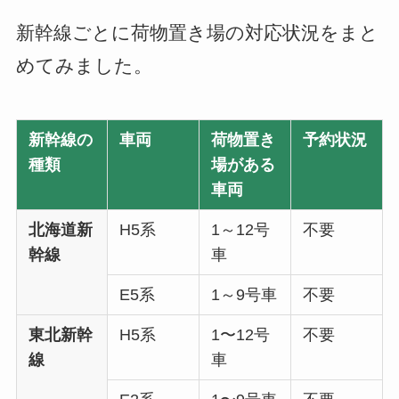
新幹線ごとに荷物置き場の対応状況をまと
めてみました。
新幹線の
車両
荷物置き
予約状況
種類
場がある
車両
北海道新
H5系
1～12号
不要
幹線
車
E5系
1～9号車
不要
東北新幹
H5系
1〜12号
不要
線
車