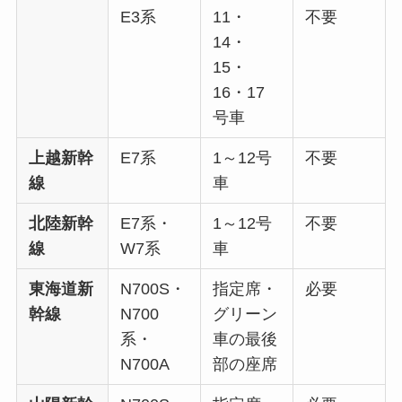
E3系
11・
不要
14・
15・
16・17
号車
上越新幹
E7系
1～12号
不要
線
車
北陸新幹
E7系・
1～12号
不要
線
W7系
車
東海道新
N700S・
指定席・
必要
幹線
N700
グリーン
系・
車の最後
N700A
部の座席