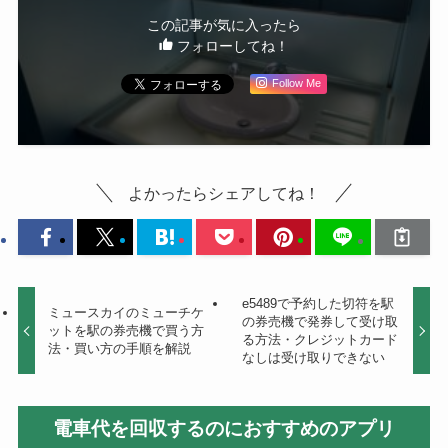
この記事が気に入ったら
フォローしてね！
Follow Me
よかったらシェアしてね！
e5489で予約した切符を駅
ミュースカイのミューチケ
の券売機で発券して受け取
ットを駅の券売機で買う方
る方法・クレジットカード
法・買い方の手順を解説
なしは受け取りできない
電車代を回収するのにおすすめのアプリ