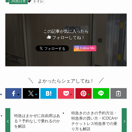
JR西日本
トイレ
この記事が気に入ったら
フォローしてね！
Follow Me
よかったらシェアしてね！
特急きのさきの予約方法・
特急はまかぜに自由席はあ
特急券の買い方・ICOCAや
る？予約なしで乗れるのか
チケットレス特急券での乗
を解説
り方も解説